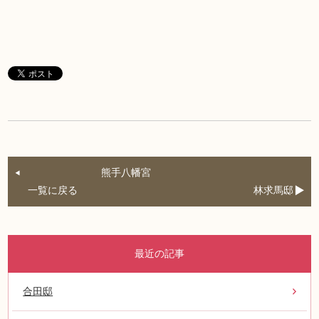
熊手八幡宮
一覧に戻る
林求馬邸
最近の記事
合田邸