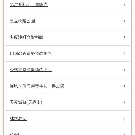
第77番札所 道隆寺
県立桃陵公園
多度津町立資料館
四国の鉄道発祥のまち
少林寺拳法発祥のまち
屏風ヶ浦海岸寺本坊・奥之院
天霧城跡(天霧山)
林求馬邸
仏母院